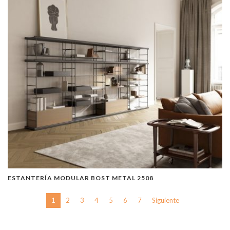
ESTANTERÍA MODULAR BOST METAL 2508
1
2
3
4
5
6
7
Siguiente