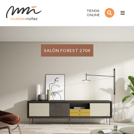
TIENDA
ONLINE
Inicio
Noso
SALÓN FOREST 2704
Servi
Estan
Colec
Estilo
Outle
Cont