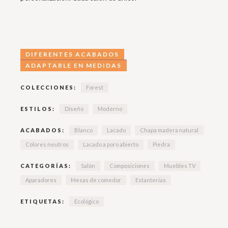
DIFERENTES ACABADOS
ADAPTABLE EN MEDIDAS
COLECCIONES:
Forest
ESTILOS:
Diseño
Moderno
ACABADOS:
Blanco
Lacado
Chapa madera natural
Colores neutros
Lacado a poro abierto
Piedra
CATEGORÍAS:
Salón
Composiciones
Muebles TV
Aparadores
Mesas de comedor
Estanterías
ETIQUETAS:
Ecológico