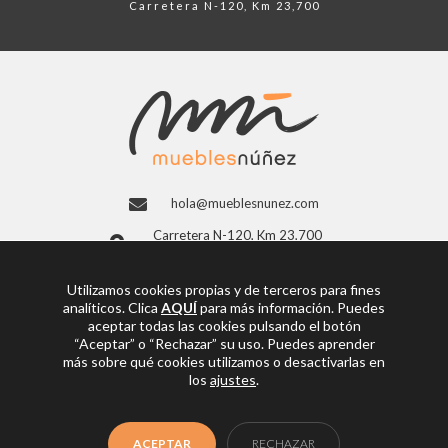
Carretera N-120, Km 23,700
hola@mueblesnunez.com
Carretera N-120, Km 23,700
26300 Nájera, La Rioja (España)
941 363 997
Utilizamos cookies propias y de terceros para fines
analíticos. Clica
AQUÍ
para más información. Puedes
Facebook
aceptar todas las cookies pulsando el botón
“Aceptar” o “Rechazar” su uso. Puedes aprender
más sobre qué cookies utilizamos o desactivarlas en
los
ajustes
.
© Copyright 2026
Muebles Núñez
ACEPTAR
RECHAZAR