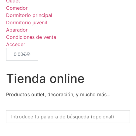
Outlet
Servicios
Comedor
Dormitorio principal
Estancias
Dormitorio juvenil
Aparador
Colecciones
Condiciones de venta
Acceder
Estilos
0,00
€
Outlet
Tienda online
Artículos rebajados de nuestra exposición.
Contacto
Productos outlet, decoración, y mucho más...