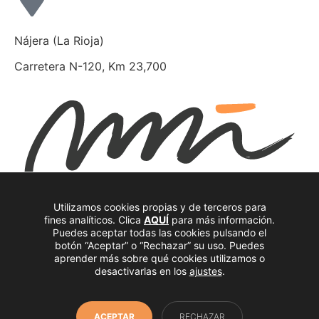
Nájera (La Rioja)
Carretera N-120, Km 23,700
Utilizamos cookies propias y de terceros para
hola@mueblesnunez.com
fines analíticos. Clica
AQUÍ
para más información.
Carretera N-120, Km 23,700
Puedes aceptar todas las cookies pulsando el
botón “Aceptar” o “Rechazar” su uso. Puedes
26300 Nájera, La Rioja (España)
aprender más sobre qué cookies utilizamos o
941 363 997
desactivarlas en los
ajustes
.
Facebook
© Copyright 2026
Muebles Núñez
ACEPTAR
RECHAZAR