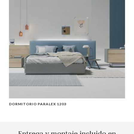
DORMITORIO PARALEX 1203
C
Entrega y montaje incluido en