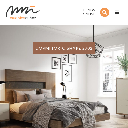
TIENDA
ONLINE
Inicio
Noso
DORMITORIO SHAPE 2702
Servi
Estan
Colec
Estilo
Outle
Cont