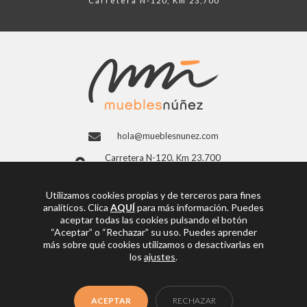
Carretera N-120, Km 23,700
hola@mueblesnunez.com
Carretera N-120, Km 23,700
26300 Nájera, La Rioja (España)
941 363 997
Utilizamos cookies propias y de terceros para fines
analíticos. Clica
AQUÍ
para más información. Puedes
Facebook
aceptar todas las cookies pulsando el botón
“Aceptar” o “Rechazar” su uso. Puedes aprender
más sobre qué cookies utilizamos o desactivarlas en
los
ajustes
.
© Copyright 2026
Muebles Núñez
ACEPTAR
RECHAZAR