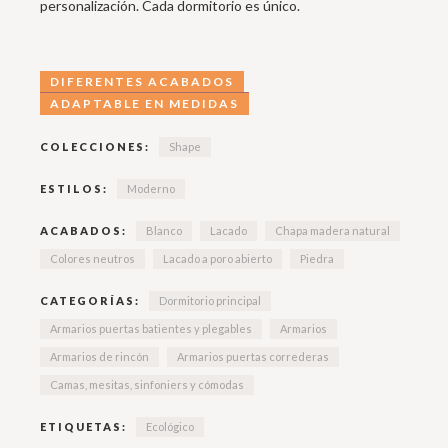
personalización. Cada dormitorio es único.
DIFERENTES ACABADOS
ADAPTABLE EN MEDIDAS
COLECCIONES:
Shape
ESTILOS:
Moderno
ACABADOS:
Blanco
Lacado
Chapa madera natural
Colores neutros
Lacado a poro abierto
Piedra
CATEGORÍAS:
Dormitorio principal
Armarios puertas batientes y plegables
Armarios
Armarios de rincón
Armarios puertas correderas
Camas, mesitas, sinfoniers y cómodas
ETIQUETAS:
Ecológico