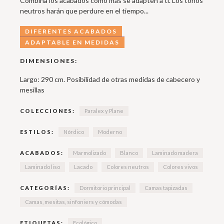
Combina los acabados como más se adapten a ti. Los tonos
neutros harán que perdure en el tiempo...
DIFERENTES ACABADOS
ADAPTABLE EN MEDIDAS
DIMENSIONES:
Largo: 290 cm. Posibilidad de otras medidas de cabecero y
mesillas
COLECCIONES:
Paralex y Plane
ESTILOS:
Nórdico
Moderno
ACABADOS:
Marmolizado
Blanco
Laminado madera
Laminado liso
Lacado
Colores neutros
Colores vivos
CATEGORÍAS:
Dormitorio principal
Camas tapizadas
Camas, mesitas, sinfoniers y cómodas
ETIQUETAS:
Ecológico