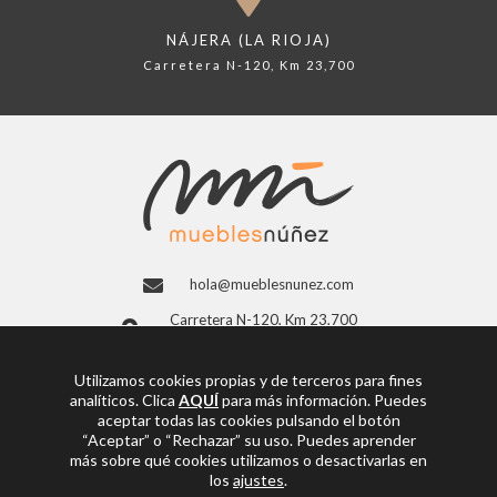
NÁJERA (LA RIOJA)
Carretera N-120, Km 23,700
hola@mueblesnunez.com
Carretera N-120, Km 23,700
26300 Nájera, La Rioja (España)
941 363 997
Utilizamos cookies propias y de terceros para fines
analíticos. Clica
AQUÍ
para más información. Puedes
Facebook
aceptar todas las cookies pulsando el botón
“Aceptar” o “Rechazar” su uso. Puedes aprender
más sobre qué cookies utilizamos o desactivarlas en
los
ajustes
.
© Copyright 2026
Muebles Núñez