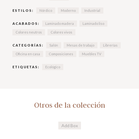
ESTILOS:
Nórdico
Moderno
Industrial
ACABADOS:
Laminado madera
Laminado liso
Colores neutros
Colores vivos
CATEGORÍAS:
Salón
Mesas de trabajo
Librerías
Oficina en casa
Composiciones
Muebles TV
ETIQUETAS:
Ecológico
Otros de la colección
Add Box