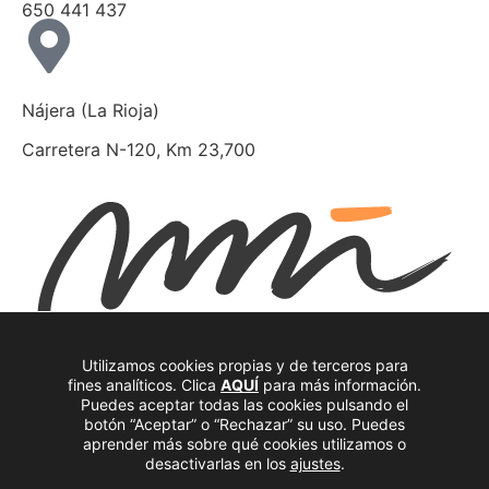
650 441 437
Nájera (La Rioja)
Carretera N-120, Km 23,700
Utilizamos cookies propias y de terceros para
hola@mueblesnunez.com
fines analíticos. Clica
AQUÍ
para más información.
Carretera N-120, Km 23,700
Puedes aceptar todas las cookies pulsando el
botón “Aceptar” o “Rechazar” su uso. Puedes
26300 Nájera, La Rioja (España)
aprender más sobre qué cookies utilizamos o
941 363 997
desactivarlas en los
ajustes
.
Facebook