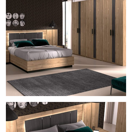
Servicios
Estancias
Colecciones
Estilos
Outlet
Artículos rebajados de nuestra exposición.
Contacto