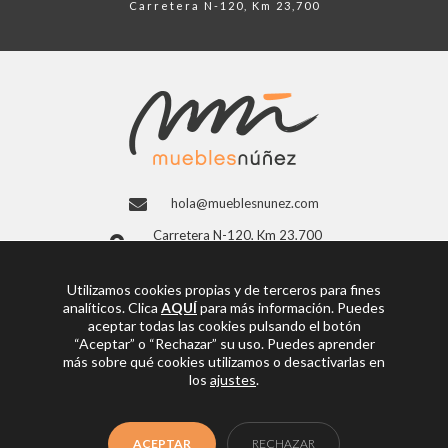
Carretera N-120, Km 23,700
hola@mueblesnunez.com
Carretera N-120, Km 23,700
26300 Nájera, La Rioja (España)
941 363 997
Utilizamos cookies propias y de terceros para fines
analíticos. Clica
AQUÍ
para más información. Puedes
Facebook
aceptar todas las cookies pulsando el botón
“Aceptar” o “Rechazar” su uso. Puedes aprender
más sobre qué cookies utilizamos o desactivarlas en
los
ajustes
.
© Copyright 2026
Muebles Núñez
ACEPTAR
RECHAZAR