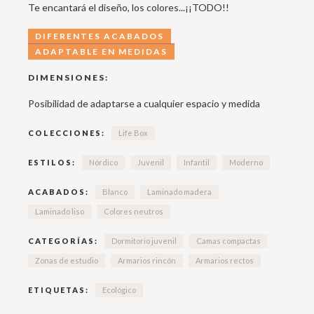
Te encantará el diseño, los colores...¡¡TODO!!
DIFERENTES ACABADOS
ADAPTABLE EN MEDIDAS
DIMENSIONES:
Posibilidad de adaptarse a cualquier espacio y medida
COLECCIONES:
Life Box
ESTILOS:
Nórdico
Juvenil
Infantil
Moderno
ACABADOS:
Blanco
Laminado madera
Laminado liso
Colores neutros
CATEGORÍAS:
Dormitorio juvenil
Camas compactas
Zonas de estudio
Armarios rincón
Armarios rectos
ETIQUETAS:
Ecológico