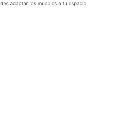
des adaptar los muebles a tu espacio
ra
Laminado liso
Colores neutros
ras
Infantil (0-6 años)
Camas compactas
udio
Estanterías
Armarios rectos