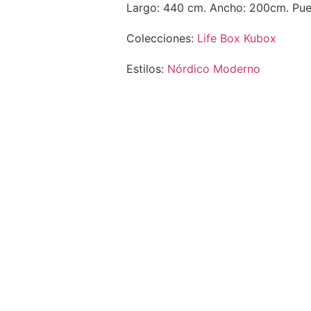
Largo: 440 cm. Ancho: 200cm. Pue
Colecciones:
Life Box
Kubox
Estilos:
Nórdico
Moderno
Acabados:
Blanco
Laminado made
Categorías:
Dormitorio juvenil
Lite
Camas nido y kubox
Zonas de est
Etiquetas:
Ecológico
Más productos