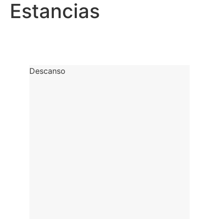
Servicios
Descanso
Estancias
Colecciones
Estilos
Outlet
Artículos rebajados de nuestra exposición.
Contacto