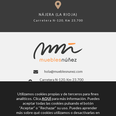
NÁJERA (LA RIOJA)
Carretera N-120, Km 23,700
hola@mueblesnunez.com
Carretera N-120, Km 23,700
26300 Nájera, La Rioja (España)
941 363 997
Utilizamos cookies propias y de terceros para fines
analíticos. Clica
AQUÍ
para más información. Puedes
Facebook
aceptar todas las cookies pulsando el botón
“Aceptar” o “Rechazar” su uso. Puedes aprender
más sobre qué cookies utilizamos o desactivarlas en