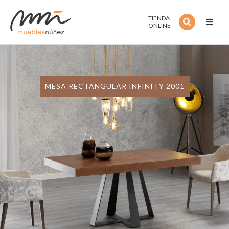
TIENDA
ONLINE
Inicio
Noso
MESA RECTANGULAR INFINITY 2001
Servi
Estan
Colec
Estilo
Outle
Cont