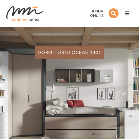
TIENDA
ONLINE
Inicio
Noso
DORMITORIO OCEAN 1401
Servi
Estan
Colec
Estilo
Outle
Cont