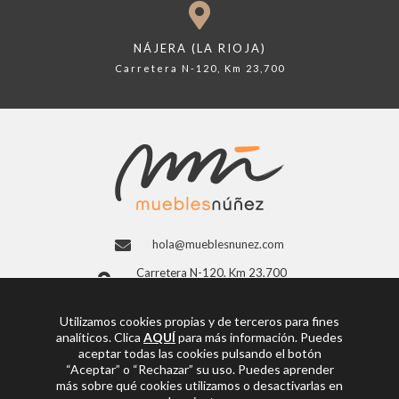
NÁJERA (LA RIOJA)
Carretera N-120, Km 23,700
hola@mueblesnunez.com
Carretera N-120, Km 23,700
26300 Nájera, La Rioja (España)
941 363 997
Utilizamos cookies propias y de terceros para fines
analíticos. Clica
AQUÍ
para más información. Puedes
Facebook
aceptar todas las cookies pulsando el botón
“Aceptar” o “Rechazar” su uso. Puedes aprender
más sobre qué cookies utilizamos o desactivarlas en