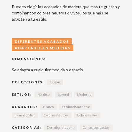
Puedes elegir los acabados de madera que más te gusten y
combinar con colores neutros o vivos, los que más se
adapten a tu estilo.
DIFERENTES ACABADOS
ADAPTABLE EN MEDIDAS
DIMENSIONES:
Se adapta a cualquier medida o espacio
COLECCIONES:
Ocean
ESTILOS:
Nórdico
Juvenil
Moderno
ACABADOS:
Blanco
Laminado madera
Laminado liso
Colores neutros
Colores vivos
CATEGORÍAS:
Dormitorio juvenil
Camas compactas