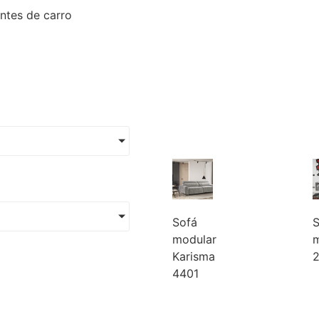
ntes de carro
Sofá
S
modular
m
Karisma
2
4401